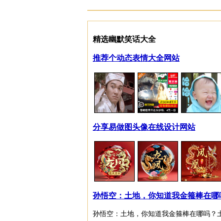
精选幽默笑话大全
推荐个动态表情大全网站
分享易做图头像在线设计网站
孙悟空：土地，你知道我金箍棒在哪
孙悟空：土地，你知道我金箍棒在哪吗？