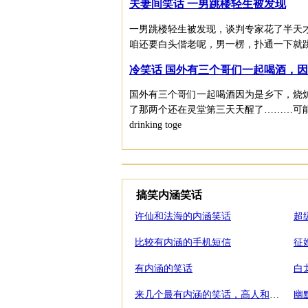
夫妻间笑话 一男跳楼轻生被发现
一男跳楼轻生被发现，谈判专家花了半天
咱还要白头偕老呢，男一楞，扑通一下就跳下去了。A man 
冷笑话 国外有三个哥们一起喝酒，
国外有三个哥们一起喝酒因为是乡下，烧
了那两个还在灵堂第三天天醒了………可能是空
drinking toge
搞笑内涵笑话
许仙和法海的内涵笑话
超
比较有内涵的手机短信
征
有内涵的笑话
白
来几个最有内涵的笑话，高人和神人都不需要给解释的
幽