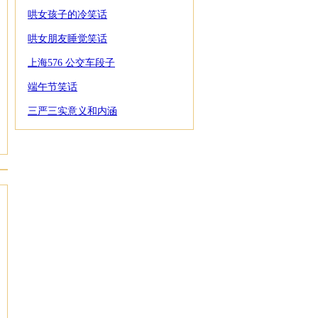
哄女孩子的冷笑话
哄女朋友睡觉笑话
上海576 公交车段子
端午节笑话
三严三实意义和内涵