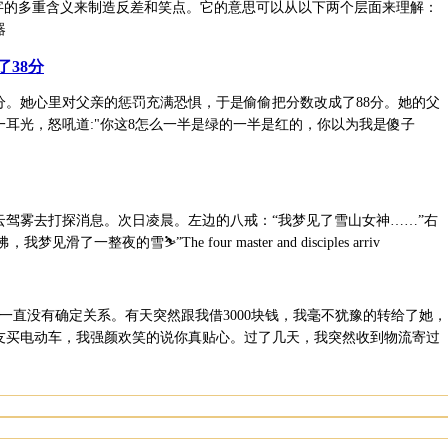
”字的多重含义来制造反差和笑点。它的意思可以从以下两个层面来理解：
器
38分
分。她心里对父亲的惩罚充满恐惧，于是偷偷把分数改成了88分。她的父
耳光，怒吼道:"你这8怎么一半是绿的一半是红的，你以为我是傻子
云驾雾去打探消息。次日凌晨。左边的八戒：“我梦见了雪山女神……”右
整夜的雪⛷”The four master and disciples arriv
一直没有确定关系。有天突然跟我借3000块钱，我毫不犹豫的转给了她，
朋友买电动车，我强颜欢笑的说你真贴心。过了几天，我突然收到物流寄过