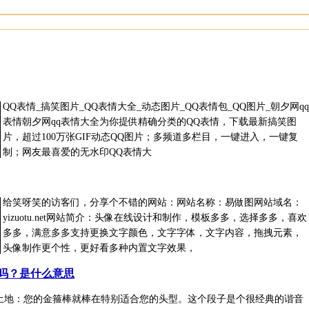
QQ表情_搞笑图片_QQ表情大全_动态图片_QQ表情包_QQ图片_朝夕网qq
表情朝夕网qq表情大全为你提供精确分类的QQ表情，下载最新搞笑图
片，超过100万张GIF动态QQ图片；多频道多栏目，一键进入，一键复
制；网友最喜爱的无水印QQ表情大
给笑呀笑的访客们，分享个不错的网站：网站名称：易做图网站域名：
yizuotu.net网站简介：头像在线设计和制作，模板多多，选择多多，喜欢
多多，满意多多支持更换文字颜色，文字字体，文字内容，拖拽元素，
头像制作更个性，更好看多种内置文字效果，
吗？是什么意思
土地：您的金箍棒就棒在特别适合您的头型。这个段子是个很经典的谐音