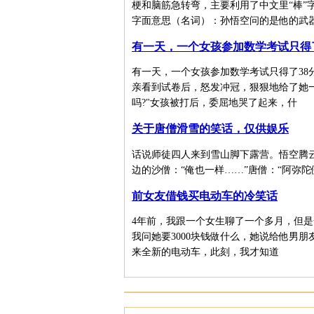
梗和脑筋急转弯，主要利用了中文里“棒
字面意思（名词）：孙悟空问的是他的武
有一天，一个女孩参加数学考试只得了
有一天，一个女孩参加数学考试只得了38
亲看到试卷后，怒发冲冠，狠狠地给了她一
吗?"女孩被打后，委屈地哭了起来，什
关于唐僧滑雪的笑话，仅供娱乐
话说师徒四人来到雪山脚下露营。悟空腾
边的沙僧：“俺也一样……”唐僧：“阿弥陀佛，我梦见滑了一
前女友借钱买电动车的冷笑话
4年前，我跟一个女生聊了一个多月，但是
我问她要3000块钱做什么，她说给他男
来全新的电动车，此刻，我才知道