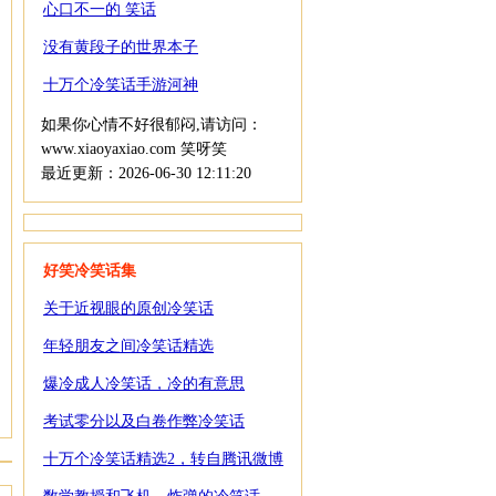
心口不一的 笑话
没有黄段子的世界本子
十万个冷笑话手游河神
如果你心情不好很郁闷,请访问：
www.xiaoyaxiao.com 笑呀笑
最近更新：2026-06-30 12:11:20
好笑冷笑话集
关于近视眼的原创冷笑话
年轻朋友之间冷笑话精选
爆冷成人冷笑话，冷的有意思
考试零分以及白卷作弊冷笑话
十万个冷笑话精选2，转自腾讯微博