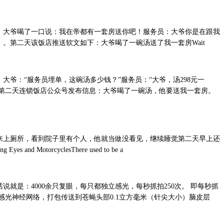
。大爷喝了一口说：我在帝都有一套房送你吧！服务员：大爷你是在跟我
。第二天该饭店推送软文如下：大爷喝了一碗汤送了我一套房Wait
大爷：“服务员埋单，这碗汤多少钱？”服务员：“大爷，汤298元一
”第二天连锁饭店公众号发布信息：大爷喝了一碗汤，他要送我一套房。
来上厕所，看到院子里有个人，他就当做没看见，继续睡觉第二天早上还
s and MotorcyclesThere used to be a
就是：4000余只复眼，每只都独立感光，每秒抓拍250次。 即每秒抓
过苍蝇感光神经网络，打包传送到苍蝇头部0.1立方毫米（针尖大小）脑皮层