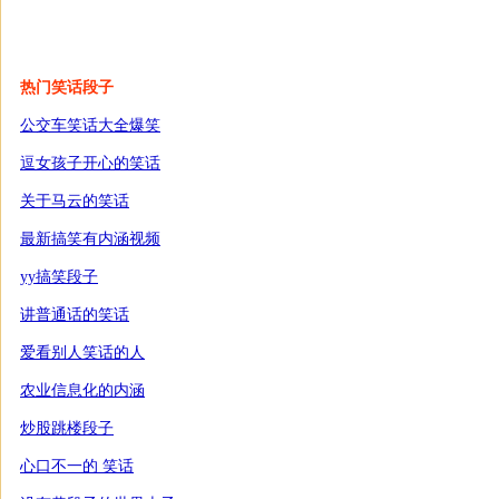
热门笑话段子
公交车笑话大全爆笑
逗女孩子开心的笑话
关于马云的笑话
最新搞笑有内涵视频
yy搞笑段子
讲普通话的笑话
爱看别人笑话的人
农业信息化的内涵
炒股跳楼段子
心口不一的 笑话