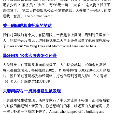
汤多少钱？”服务员：“大爷，汤298元一碗。”大爷：“这么贵？我房子
送你算了。”第二天连锁饭店公众号发布信息：大爷喝了一碗汤，他要
送我一套房。The old man went t
关于阴阳眼和摩托车的笑话
我们村里以前有个人，有阴阳眼，半夜起来上厕所，看到院子里有个
人，他就当做没看见，继续睡觉第二天早上还是出事了他家摩托车丢
了Jokes about Yin Yang Eyes and MotorcyclesThere used to be a
爆冷回复 它这么厉害怎么还是
人类科技，在苍蝇复眼面前弱爆了。大白话说就是：4000余只复眼，
每只都独立感光，每秒抓拍250次。 即每秒抓拍4000X250=100万张照
片。照片通过苍蝇感光神经网络，打包传送到苍蝇头部0.1立方毫米
（针尖大小）脑皮层MCU处理
夫妻间笑话 一男跳楼轻生被发现
一男跳楼轻生被发现，谈判专家花了半天才让男子松懈，正准备后撤
的时候男妻赶到：亲爱的，你想想咱们的家，咱还要白头偕老呢，男
一楞，扑通一下就跳下去了。A man who jumped off a building and