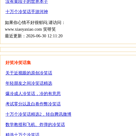
没有黄段子的世界本子
十万个冷笑话手游河神
如果你心情不好很郁闷,请访问：
www.xiaoyaxiao.com 笑呀笑
最近更新：2026-06-30 12:11:20
好笑冷笑话集
关于近视眼的原创冷笑话
年轻朋友之间冷笑话精选
爆冷成人冷笑话，冷的有意思
考试零分以及白卷作弊冷笑话
十万个冷笑话精选2，转自腾讯微博
数学教授和飞机、炸弹的冷笑话
精选十万个冷笑话