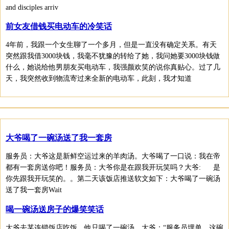
and disciples arriv
前女友借钱买电动车的冷笑话
4年前，我跟一个女生聊了一个多月，但是一直没有确定关系。有天
突然跟我借3000块钱，我毫不犹豫的转给了她，我问她要3000块钱做
什么，她说给他男朋友买电动车，我强颜欢笑的说你真贴心。过了几
天，我突然收到物流寄过来全新的电动车，此刻，我才知道
大爷喝了一碗汤送了我一套房
服务员：大爷这是新鲜空运过来的羊肉汤。大爷喝了一口说：我在帝
都有一套房送你吧！服务员：大爷你是在跟我开玩笑吗？大爷: 是
你先跟我开玩笑的。。第二天该饭店推送软文如下：大爷喝了一碗汤
送了我一套房Wait
喝一碗汤送房子的爆笑笑话
大爷去某连锁饭店吃饭，他只喝了一碗汤。大爷：“服务员埋单，这碗