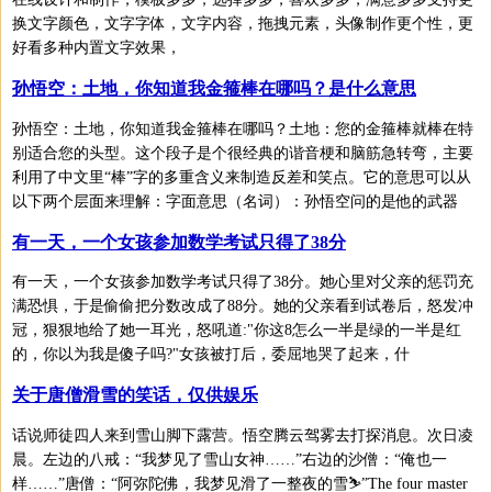
换文字颜色，文字字体，文字内容，拖拽元素，头像制作更个性，更
好看多种内置文字效果，
孙悟空：土地，你知道我金箍棒在哪吗？是什么意思
孙悟空：土地，你知道我金箍棒在哪吗？土地：您的金箍棒就棒在特
别适合您的头型。这个段子是个很经典的谐音梗和脑筋急转弯，主要
利用了中文里“棒”字的多重含义来制造反差和笑点。它的意思可以从
以下两个层面来理解：字面意思（名词）：孙悟空问的是他的武器
有一天，一个女孩参加数学考试只得了38分
有一天，一个女孩参加数学考试只得了38分。她心里对父亲的惩罚充
满恐惧，于是偷偷把分数改成了88分。她的父亲看到试卷后，怒发冲
冠，狠狠地给了她一耳光，怒吼道:"你这8怎么一半是绿的一半是红
的，你以为我是傻子吗?"女孩被打后，委屈地哭了起来，什
关于唐僧滑雪的笑话，仅供娱乐
话说师徒四人来到雪山脚下露营。悟空腾云驾雾去打探消息。次日凌
晨。左边的八戒：“我梦见了雪山女神……”右边的沙僧：“俺也一
样……”唐僧：“阿弥陀佛，我梦见滑了一整夜的雪⛷”The four master