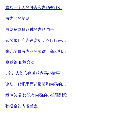
喜欢一个人的外表和内涵有什么联系
有内涵的笑话
白龙马骂猪八戒的内涵句子
知名报刊广告词赏析，不仅仅是高更是幽
来几个最有内涵的笑话，高人和神人都不需要给解释的
幽默篇 IP算命法
5个让人伤心痛苦的内涵小故事
论坛、贴吧里面超爆笑和内涵的回复5个
爆冷笑话 比较有内涵的小笑话浏览
孙悟空的内涵整蛊