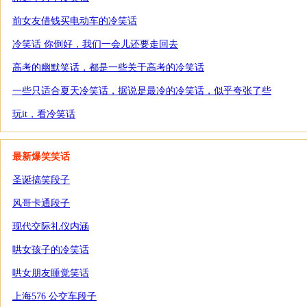
前女友借钱买电动车的冷笑话
冷笑话 你倒好，我们一会儿还要走回去
高考的幽默笑话，都是一些关于高考的冷笑话
一些只适合夏天冷笑话，据说是最冷的冷笑话，似乎夸张了些
玩it，看冷笑话
最新爆笑笑话
圣诞搞笑段子
风哥卡通段子
现代交际礼仪内涵
哄女孩子的冷笑话
哄女朋友睡觉笑话
上海576 公交车段子