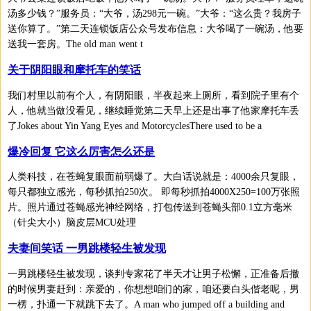
汤多少钱？”服务员：“大爷，汤298元一碗。”大爷：“这么贵？我房子
送你算了。”第二天连锁饭店公众号发布信息：大爷喝了一碗汤，他要
送我一套房。The old man went t
关于阴阳眼和摩托车的笑话
我们村里以前有个人，有阴阳眼，半夜起来上厕所，看到院子里有个
人，他就当做没看见，继续睡觉第二天早上还是出事了他家摩托车丢
了Jokes about Yin Yang Eyes and MotorcyclesThere used to be a
爆冷回复 它这么厉害怎么还是
人类科技，在苍蝇复眼面前弱爆了。大白话说就是：4000余只复眼，
每只都独立感光，每秒抓拍250次。 即每秒抓拍4000X250=100万张照
片。照片通过苍蝇感光神经网络，打包传送到苍蝇头部0.1立方毫米
（针尖大小）脑皮层MCU处理
夫妻间笑话 一男跳楼轻生被发现
一男跳楼轻生被发现，谈判专家花了半天才让男子松懈，正准备后撤
的时候男妻赶到：亲爱的，你想想咱们的家，咱还要白头偕老呢，男
一楞，扑通一下就跳下去了。A man who jumped off a building and