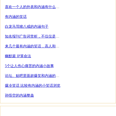
喜欢一个人的外表和内涵有什么联系
有内涵的笑话
白龙马骂猪八戒的内涵句子
知名报刊广告词赏析，不仅仅是高更是幽
来几个最有内涵的笑话，高人和神人都不需要给解释的
幽默篇 IP算命法
5个让人伤心痛苦的内涵小故事
论坛、贴吧里面超爆笑和内涵的回复5个
爆冷笑话 比较有内涵的小笑话浏览
孙悟空的内涵整蛊