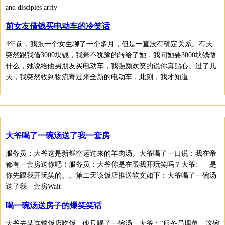
and disciples arriv
前女友借钱买电动车的冷笑话
4年前，我跟一个女生聊了一个多月，但是一直没有确定关系。有天
突然跟我借3000块钱，我毫不犹豫的转给了她，我问她要3000块钱做
什么，她说给他男朋友买电动车，我强颜欢笑的说你真贴心。过了几
天，我突然收到物流寄过来全新的电动车，此刻，我才知道
大爷喝了一碗汤送了我一套房
服务员：大爷这是新鲜空运过来的羊肉汤。大爷喝了一口说：我在帝
都有一套房送你吧！服务员：大爷你是在跟我开玩笑吗？大爷: 是
你先跟我开玩笑的。。第二天该饭店推送软文如下：大爷喝了一碗汤
送了我一套房Wait
喝一碗汤送房子的爆笑笑话
大爷去某连锁饭店吃饭，他只喝了一碗汤。大爷：“服务员埋单，这碗