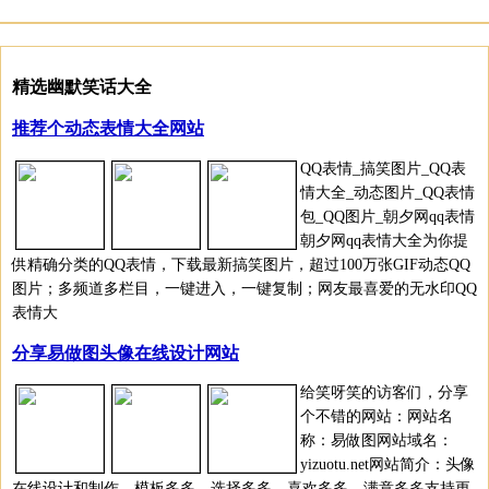
精选幽默笑话大全
推荐个动态表情大全网站
QQ表情_搞笑图片_QQ表
情大全_动态图片_QQ表情
包_QQ图片_朝夕网qq表情
朝夕网qq表情大全为你提
供精确分类的QQ表情，下载最新搞笑图片，超过100万张GIF动态QQ
图片；多频道多栏目，一键进入，一键复制；网友最喜爱的无水印QQ
表情大
分享易做图头像在线设计网站
给笑呀笑的访客们，分享
个不错的网站：网站名
称：易做图网站域名：
yizuotu.net网站简介：头像
在线设计和制作，模板多多，选择多多，喜欢多多，满意多多支持更