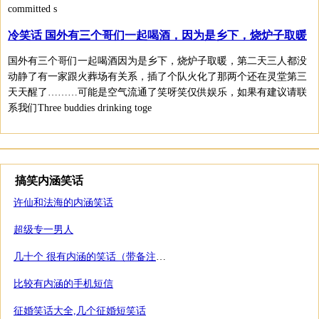
committed s
冷笑话 国外有三个哥们一起喝酒，因为是乡下，烧炉子取暖
国外有三个哥们一起喝酒因为是乡下，烧炉子取暖，第二天三人都没
动静了有一家跟火葬场有关系，插了个队火化了那两个还在灵堂第三
天天醒了………可能是空气流通了笑呀笑仅供娱乐，如果有建议请联
系我们Three buddies drinking toge
搞笑内涵笑话
许仙和法海的内涵笑话
超级专一男人
几十个 很有内涵的笑话（带备注和解答）2
比较有内涵的手机短信
征婚笑话大全,几个征婚短笑话