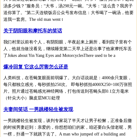
汤多少钱？”服务员：“大爷，汤298元一碗。”大爷：“这么贵？我房子
送你算了。”第二天连锁饭店公众号发布信息：大爷喝了一碗汤，他要
送我一套房。The old man went t
关于阴阳眼和摩托车的笑话
我们村里以前有个人，有阴阳眼，半夜起来上厕所，看到院子里有个
人，他就当做没看见，继续睡觉第二天早上还是出事了他家摩托车丢
了Jokes about Yin Yang Eyes and MotorcyclesThere used to be a
爆冷回复 它这么厉害怎么还是
人类科技，在苍蝇复眼面前弱爆了。大白话说就是：4000余只复眼，
每只都独立感光，每秒抓拍250次。 即每秒抓拍4000X250=100万张照
片。照片通过苍蝇感光神经网络，打包传送到苍蝇头部0.1立方毫米
（针尖大小）脑皮层MCU处理
夫妻间笑话 一男跳楼轻生被发现
一男跳楼轻生被发现，谈判专家花了半天才让男子松懈，正准备后撤
的时候男妻赶到：亲爱的，你想想咱们的家，咱还要白头偕老呢，男
一楞，扑通一下就跳下去了。A man who jumped off a building and