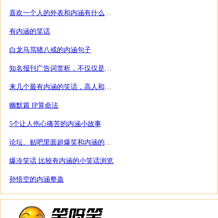
喜欢一个人的外表和内涵有什么联系
有内涵的笑话
白龙马骂猪八戒的内涵句子
知名报刊广告词赏析，不仅仅是高更是幽
来几个最有内涵的笑话，高人和神人都不需要给解释的
幽默篇 IP算命法
5个让人伤心痛苦的内涵小故事
论坛、贴吧里面超爆笑和内涵的回复5个
爆冷笑话 比较有内涵的小笑话浏览
孙悟空的内涵整蛊