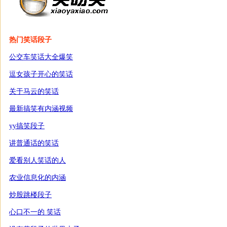
热门笑话段子
公交车笑话大全爆笑
逗女孩子开心的笑话
关于马云的笑话
最新搞笑有内涵视频
yy搞笑段子
讲普通话的笑话
爱看别人笑话的人
农业信息化的内涵
炒股跳楼段子
心口不一的 笑话