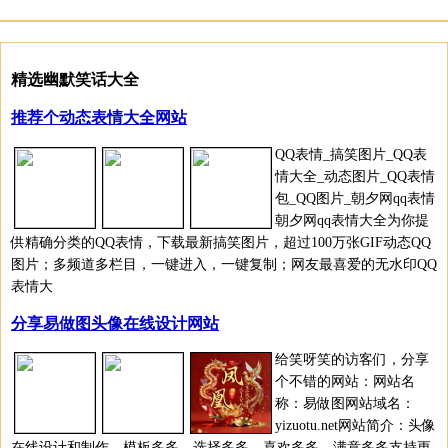
精选幽默笑话大全
推荐个动态表情大全网站
QQ表情_搞笑图片_QQ表
情大全_动态图片_QQ表情
包_QQ图片_朝夕网qq表情
朝夕网qq表情大全为你提
供精确分类的QQ表情，下载最新搞笑图片，超过100万张GIF动态QQ
图片；多频道多栏目，一键进入，一键复制；网友最喜爱的无水印QQ
表情大
分享易做图头像在线设计网站
给笑呀笑的访客们，分享
个不错的网站：网站名
称：易做图网站域名：
yizuotu.net网站简介：头像
在线设计和制作，模板多多，选择多多，喜欢多多，满意多多支持更