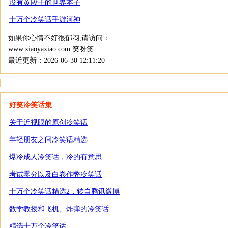
没有黄段子的世界本子
十万个冷笑话手游河神
如果你心情不好很郁闷,请访问：
www.xiaoyaxiao.com 笑呀笑
最近更新：2026-06-30 12:11:20
好笑冷笑话集
关于近视眼的原创冷笑话
年轻朋友之间冷笑话精选
爆冷成人冷笑话，冷的有意思
考试零分以及白卷作弊冷笑话
十万个冷笑话精选2，转自腾讯微博
数学教授和飞机、炸弹的冷笑话
精选十万个冷笑话