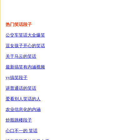
热门笑话段子
公交车笑话大全爆笑
逗女孩子开心的笑话
关于马云的笑话
最新搞笑有内涵视频
yy搞笑段子
讲普通话的笑话
爱看别人笑话的人
农业信息化的内涵
炒股跳楼段子
心口不一的 笑话