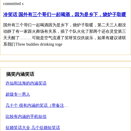
committed s
冷笑话 国外有三个哥们一起喝酒，因为是乡下，烧炉子取暖
国外有三个哥们一起喝酒因为是乡下，烧炉子取暖，第二天三人都没
动静了有一家跟火葬场有关系，插了个队火化了那两个还在灵堂第三
天天醒了………可能是空气流通了笑呀笑仅供娱乐，如果有建议请联
系我们Three buddies drinking toge
搞笑内涵笑话
许仙和法海的内涵笑话
超级专一男人
几十个 很有内涵的笑话（带备注和解答）2
比较有内涵的手机短信
征婚笑话大全,几个征婚短笑话