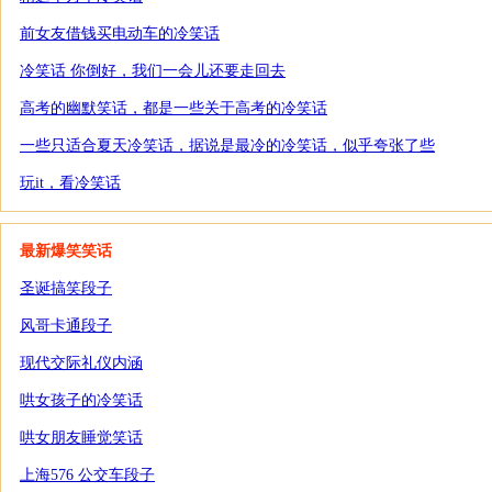
前女友借钱买电动车的冷笑话
冷笑话 你倒好，我们一会儿还要走回去
高考的幽默笑话，都是一些关于高考的冷笑话
一些只适合夏天冷笑话，据说是最冷的冷笑话，似乎夸张了些
玩it，看冷笑话
最新爆笑笑话
圣诞搞笑段子
风哥卡通段子
现代交际礼仪内涵
哄女孩子的冷笑话
哄女朋友睡觉笑话
上海576 公交车段子