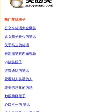
热门笑话段子
公交车笑话大全爆笑
逗女孩子开心的笑话
关于马云的笑话
最新搞笑有内涵视频
yy搞笑段子
讲普通话的笑话
爱看别人笑话的人
农业信息化的内涵
炒股跳楼段子
心口不一的 笑话