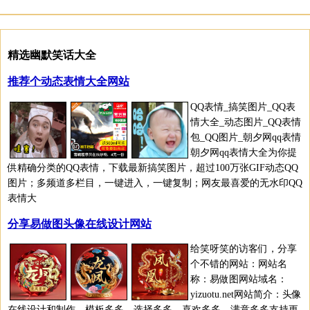
精选幽默笑话大全
推荐个动态表情大全网站
QQ表情_搞笑图片_QQ表
情大全_动态图片_QQ表情
包_QQ图片_朝夕网qq表情
朝夕网qq表情大全为你提
供精确分类的QQ表情，下载最新搞笑图片，超过100万张GIF动态QQ
图片；多频道多栏目，一键进入，一键复制；网友最喜爱的无水印QQ
表情大
分享易做图头像在线设计网站
给笑呀笑的访客们，分享
个不错的网站：网站名
称：易做图网站域名：
yizuotu.net网站简介：头像
在线设计和制作，模板多多，选择多多，喜欢多多，满意多多支持更