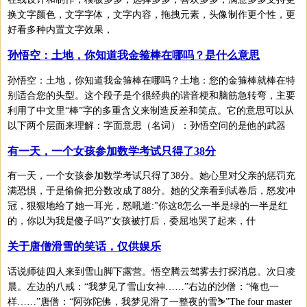
换文字颜色，文字字体，文字内容，拖拽元素，头像制作更个性，更
好看多种内置文字效果，
孙悟空：土地，你知道我金箍棒在哪吗？是什么意思
孙悟空：土地，你知道我金箍棒在哪吗？土地：您的金箍棒就棒在特
别适合您的头型。这个段子是个很经典的谐音梗和脑筋急转弯，主要
利用了中文里“棒”字的多重含义来制造反差和笑点。它的意思可以从
以下两个层面来理解：字面意思（名词）：孙悟空问的是他的武器
有一天，一个女孩参加数学考试只得了38分
有一天，一个女孩参加数学考试只得了38分。她心里对父亲的惩罚充
满恐惧，于是偷偷把分数改成了88分。她的父亲看到试卷后，怒发冲
冠，狠狠地给了她一耳光，怒吼道:"你这8怎么一半是绿的一半是红
的，你以为我是傻子吗?"女孩被打后，委屈地哭了起来，什
关于唐僧滑雪的笑话，仅供娱乐
话说师徒四人来到雪山脚下露营。悟空腾云驾雾去打探消息。次日凌
晨。左边的八戒：“我梦见了雪山女神……”右边的沙僧：“俺也一
样……”唐僧：“阿弥陀佛，我梦见滑了一整夜的雪⛷”The four master