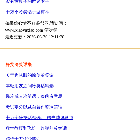
没有黄段子的世界本子
十万个冷笑话手游河神
如果你心情不好很郁闷,请访问：
www.xiaoyaxiao.com 笑呀笑
最近更新：2026-06-30 12:11:20
好笑冷笑话集
关于近视眼的原创冷笑话
年轻朋友之间冷笑话精选
爆冷成人冷笑话，冷的有意思
考试零分以及白卷作弊冷笑话
十万个冷笑话精选2，转自腾讯微博
数学教授和飞机、炸弹的冷笑话
精选十万个冷笑话